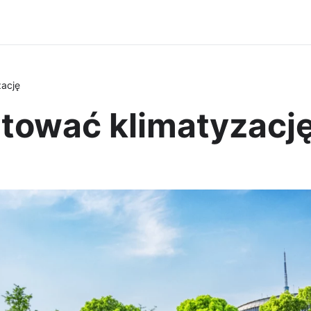
zację
tować klimatyzacj