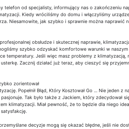
y telefon od specjalisty, informujący nas o zakończeniu n
atyzacji. Kiedy wróciliśmy do domu i włączyliśmy urządze
rza. Niesamowite, jak szybko i sprawnie można naprawić 
rofesjonalnej obsłudze i skutecznej naprawie, klimatyzac
 mogliśmy szybko odzyskać komfortowe warunki w naszym d
e temperatury. Jeśli więc masz problemy z klimatyzacją, 
 usterkę. Zacznij działać już teraz, aby cieszyć się przyj
zybko zorientował
yzację. Popełnił Błąd, Który Kosztował Go ... Nie jeden z 
s pasjonuje. Tak było także z Jackiem, który zdecydował si
żem klimatyzacji. Miał pewność, że to będzie dla niego ide
satysfakcję.
przemyślane decyzje mogą się okazać błędne, jeśli nie dos