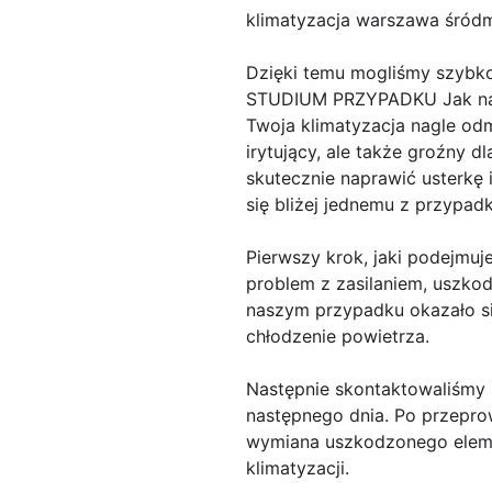
klimatyzacja warszawa śródm
Dzięki temu mogliśmy szyb
STUDIUM PRZYPADKU Jak napra
Twoja klimatyzacja nagle od
irytujący, ale także groźny d
skutecznie naprawić usterkę 
się bliżej jednemu z przypad
Pierwszy krok, jaki podejmu
problem z zasilaniem, uszko
naszym przypadku okazało si
chłodzenie powietrza.
Następnie skontaktowaliśmy si
następnego dnia. Po przeprow
wymiana uszkodzonego elemen
klimatyzacji.