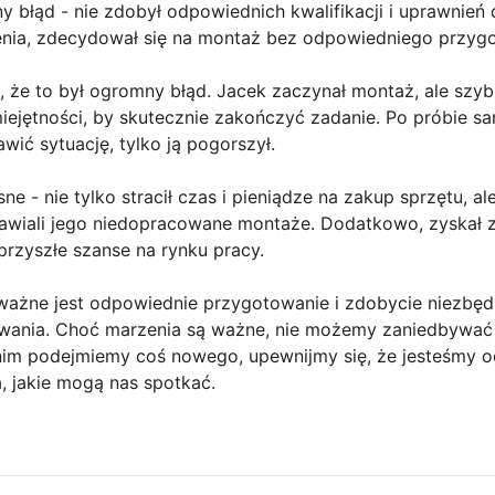
ny błąd - nie zdobył odpowiednich kwalifikacji i uprawnień
lenia, zdecydował się na montaż bez odpowiedniego przyg
ę, że to był ogromny błąd. Jacek zaczynał montaż, ale szyb
iejętności, by skutecznie zakończyć zadanie. Po próbie s
wić sytuację, tylko ją pogorszył.
ne - nie tylko stracił czas i pieniądze na zakup sprzętu, al
rawiali jego niedopracowane montaże. Dodatkowo, zyskał z
rzyszłe szanse na rynku pracy.
 ważne jest odpowiednie przygotowanie i zdobycie niezbęd
ania. Choć marzenia są ważne, nie możemy zaniedbywać 
nim podejmiemy coś nowego, upewnijmy się, że jesteśmy 
, jakie mogą nas spotkać.