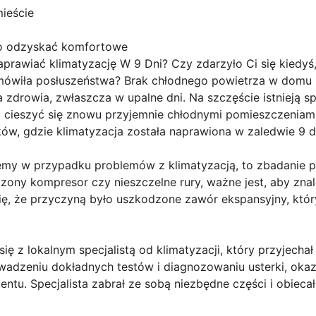
ieście
ko odzyskać komfortowe
wiać klimatyzację W 9 Dni? Czy zdarzyło Ci się kiedyś, 
mówiła posłuszeństwa? Brak chłodnego powietrza w domu 
la zdrowia, zwłaszcza w upalne dni. Na szczęście istnieją 
i cieszyć się znowu przyjemnie chłodnymi pomieszczeniami
ków, gdzie klimatyzacja została naprawiona w zaledwie 9 d
jemy w przypadku problemów z klimatyzacją, to zbadanie p
dzony kompresor czy nieszczelne rury, ważne jest, aby zn
ę, że przyczyną było uszkodzone zawór ekspansyjny, któr
ę z lokalnym specjalistą od klimatyzacji, który przyjechał 
adzeniu dokładnych testów i diagnozowaniu usterki, okaza
tu. Specjalista zabrał ze sobą niezbędne części i obieca