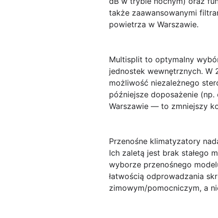
dB w trybie nocnym) oraz fu
także zaawansowanymi filtra
powietrza w Warszawie.
Multisplit
to optymalny wybór 
jednostek wewnętrznych. W 2
możliwość niezależnego stero
późniejsze doposażenie (np.
Warszawie — to zmniejszy kos
Przenośne klimatyzatory
nada
Ich zaletą jest brak stałego
wyborze przenośnego modelu 
łatwością odprowadzania sk
zimowym/pomocniczym, a nie