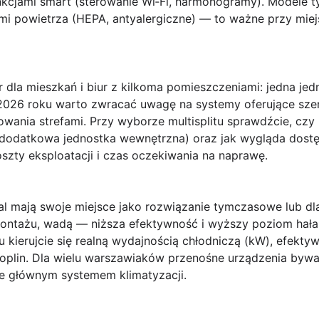
nkcjami smart (sterowanie Wi‑Fi, harmonogramy). Modele t
mi powietrza (HEPA, antyalergiczne) — to ważne przy mie
dla mieszkań i biur z kilkoma pomieszczeniami: jedna jed
026 roku warto zwracać uwagę na systemy oferujące szer
wania strefami. Przy wyborze multisplitu sprawdźcie, czy
 dodatkowa jednostka wewnętrzna) oraz jak wygląda dostę
zty eksploatacji i czas oczekiwania na naprawę.
l mają swoje miejsce jako rozwiązanie tymczasowe lub d
 montażu, wadą — niższa efektywność i wyższy poziom hała
kierujcie się realną wydajnością chłodniczą (kW), efekty
roplin. Dla wielu warszawiaków przenośne urządzenia by
 głównym systemem klimatyzacji.