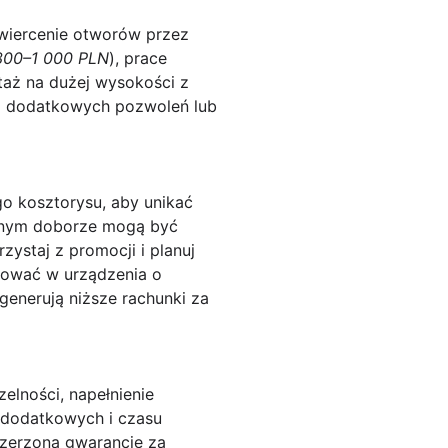
 wiercenie otworów przez
300–1 000 PLN
), prace
taż na dużej wysokości z
ga dodatkowych pozwoleń lub
go kosztorysu, aby unikać
alnym doborze mogą być
zystaj z promocji i planuj
stować w urządzenia o
generują niższe rachunki za
elności, napełnienie
c dodatkowych i czasu
zszerzoną gwarancję za