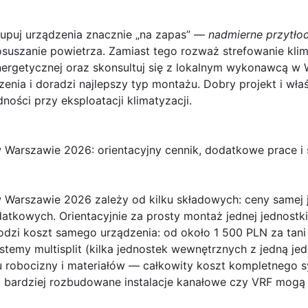
upuj urządzenia znacznie „na zapas” —
nadmierne przytło
osuszanie powietrza. Zamiast tego rozważ strefowanie klima
nergetycznej oraz skonsultuj się z lokalnym wykonawcą w 
enia i doradzi najlepszy typ montażu. Dobry projekt i wł
ości przy eksploatacji klimatyzacji.
w Warszawie 2026: orientacyjny cennik, dodatkowe prace 
 w Warszawie 2026
zależy od kilku składowych: ceny samej j
odatkowych. Orientacyjnie za prosty montaż jednej jednostki
dzi koszt samego urządzenia: od około
1 500 PLN
za tan
stemy multisplit (kilka jednostek wewnętrznych z jedną j
robocizny i materiałów — całkowity koszt kompletnego s
a bardziej rozbudowane instalacje kanałowe czy VRF mog