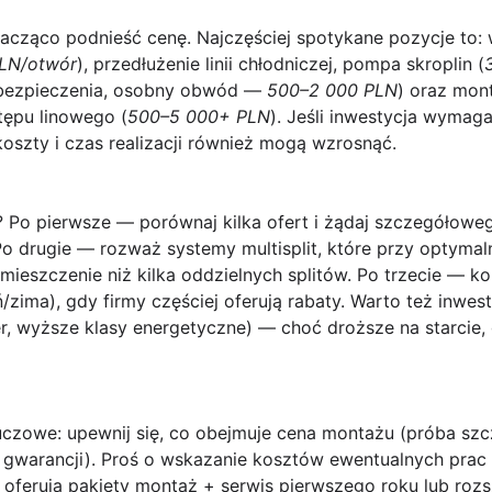
nacząco podnieść cenę. Najczęściej spotykane pozycje to:
LN/otwór
), przedłużenie linii chłodniczej, pompa skroplin (
zabezpieczenia, osobny obwód —
500–2 000 PLN
) oraz mon
tępu linowego (
500–5 000+ PLN
). Jeśli inwestycja wyma
koszty i czas realizacji również mogą wzrosnąć.
? Po pierwsze — porównaj kilka ofert i żądaj szczegółowe
 Po drugie — rozważ systemy multisplit, które przy optym
mieszczenie niż kilka oddzielnych splitów. Po trzecie — kor
zima), gdy firmy częściej oferują rabaty. Warto też inwe
r, wyższe klasy energetyczne) — choć droższe na starcie, 
uczowe: upewnij się, co obejmuje cena montażu (próba szcz
ja gwarancji). Proś o wskazanie kosztów ewentualnych pra
to oferują pakiety montaż + serwis pierwszego roku lub ro