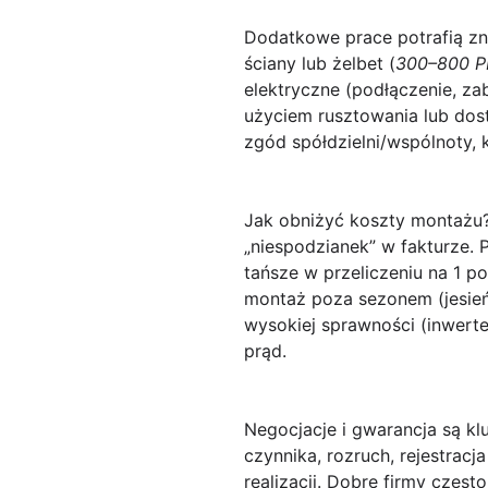
Dodatkowe prace
potrafią z
ściany lub żelbet (
300–800 P
elektryczne (podłączenie, 
użyciem rusztowania lub dos
zgód spółdzielni/wspólnoty, 
Jak obniżyć koszty montażu
„niespodzianek” w fakturze.
tańsze w przeliczeniu na 1 po
montaż poza sezonem (jesień/
wysokiej sprawności (inwerte
prąd.
Negocjacje i gwarancja
są kl
czynnika, rozruch, rejestrac
realizacji. Dobre firmy częs