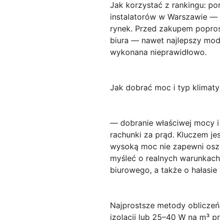
Jak korzystać z rankingu
: po
instalatorów w Warszawie — re
rynek. Przed zakupem poproś
biura — nawet najlepszy mode
wykonana nieprawidłowo.
Jak dobrać moc i typ klimatyz
— dobranie właściwej mocy i 
rachunki za prąd. Kluczem je
wysoką moc nie zapewni oszc
myśleć o realnych warunkach
biurowego, a także o hałasi
Najprostsze metody obliczeń
izolacji lub
25–40 W na m³
pr