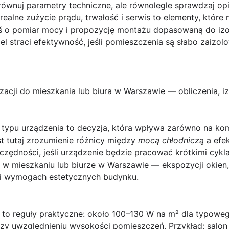
równuj parametry techniczne, ale równolegle sprawdzaj op
alne zużycie prądu, trwałość i serwis to elementy, które na
 o pomiar mocy i propozycję montażu dopasowaną do izol
l straci efektywność, jeśli pomieszczenia są słabo zaizolo
acji do mieszkania lub biura w Warszawie — obliczenia, izo
typu urządzenia to decyzja, która wpływa zarówno na komf
st tutaj zrozumienie różnicy między
mocą chłodniczą
a efe
zędności, jeśli urządzenie będzie pracować krótkimi cykl
 w mieszkaniu lub biurze w Warszawie — ekspozycji okien,
e i wymogach estetycznych budynku.
 to reguły praktyczne: około
100–130 W na m²
dla typoweg
zy uwzględnieniu wysokości pomieszczeń. Przykład: salon