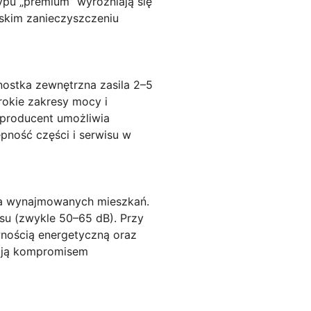
ypu „premium” wyróżniają się
jskim zanieczyszczeniu
nostka zewnętrzna zasila 2–5
okie zakresy mocy i
 producent umożliwia
pność części i serwisu w
la wynajmowanych mieszkań.
su (zwykle 50–65 dB). Przy
wnością energetyczną oraz
wają kompromisem