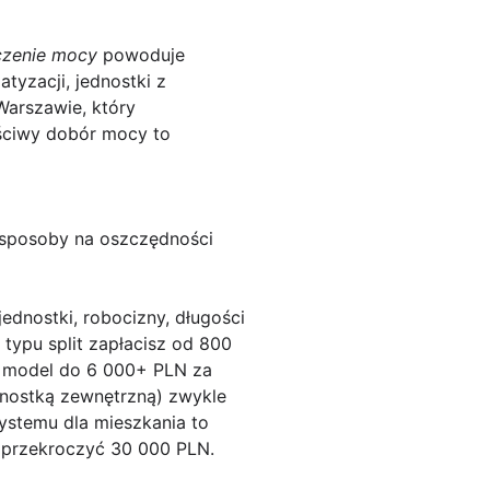
czenie mocy
powoduje
tyzacji, jednostki z
Warszawie, który
aściwy dobór mocy to
i sposoby na oszczędności
ednostki, robocizny, długości
 typu split zapłacisz
od 800
i model do
6 000+ PLN
za
ednostką zewnętrzną) zwykle
ystemu dla mieszkania to
ą przekroczyć
30 000 PLN
.