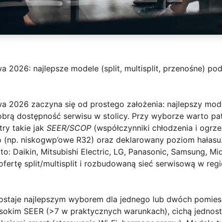
 2026: najlepsze modele (split, multisplit, przenośne) pod
wa 2026
zaczyna się od prostego założenia: najlepszy mode
obrą dostępność serwisu w stolicy. Przy wyborze warto pat
ry takie jak
SEER/SCOP
(współczynniki chłodzenia i ogrze
o (np. niskogwp’owe R32) oraz deklarowany poziom hałasu.
 to:
Daikin, Mitsubishi Electric, LG, Panasonic, Samsung, Mi
fertę split/multisplit i rozbudowaną sieć serwisową w regi
staje najlepszym wyborem dla jednego lub dwóch pomies
wysokim SEER (>7 w praktycznych warunkach), cichą jednos