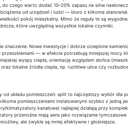
, do czego warto dodać 10–20% zapasu na silne nasłonecz
ciążenia od urządzeń i ludzi — biuro z kilkoma stanowi
wielkości pokój mieszkalny. Mimo że reguły te są wygodne
odnicze
, które uwzględnią wszystkie lokalne czynniki.
ie znaczenie. Nowe inwestycje i dobrze ocieplone kamien
ymi przeszkleniami — w efekcie potrzebują mniejszej mocy 
miejskiej wyspy ciepła, orientację względem słońca (miesz
oraz lokalne źródła ciepła, np. ruchliwe ulice czy rozbu
ży od układu pomieszczeń:
split
to najczęstszy wybór dla 
 kilkoma pomieszczeniami instalowanymi szybko z jedną je
ry/klimatyzatory kanałowe) najlepiej działają przy kompl
yzatory przenośne mają sens jako rozwiązanie tymczasowe 
emożliwy, ale zwykle są mniej efektywne i głośniejsze.