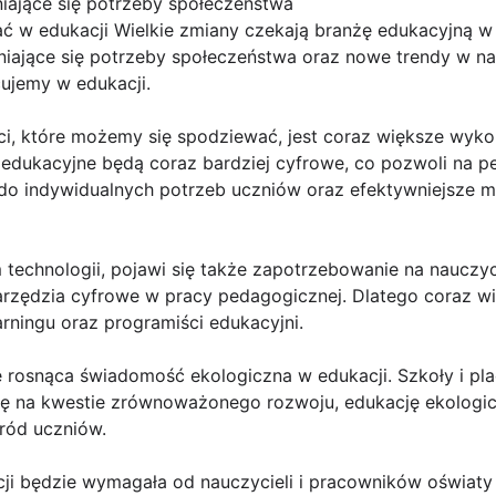
iające się potrzeby społeczeństwa
 w edukacji Wielkie zmiany czekają branżę edukacyjną w
niające się potrzeby społeczeństwa oraz nowe trendy w n
ujemy w edukacji.
i, które możemy się spodziewać, jest coraz większe wykor
edukacyjne będą coraz bardziej cyfrowe, co pozwoli na pe
do indywidualnych potrzeb uczniów oraz efektywniejsze 
echnologii, pojawi się także zapotrzebowanie na nauczyci
arzędzia cyfrowe w pracy pedagogicznej. Dlatego coraz wi
arningu oraz programiści edukacyjni.
ie rosnąca świadomość ekologiczna w edukacji. Szkoły i p
gę na kwestie zrównoważonego rozwoju, edukację ekologi
ród uczniów.
ji będzie wymagała od nauczycieli i pracowników oświaty w