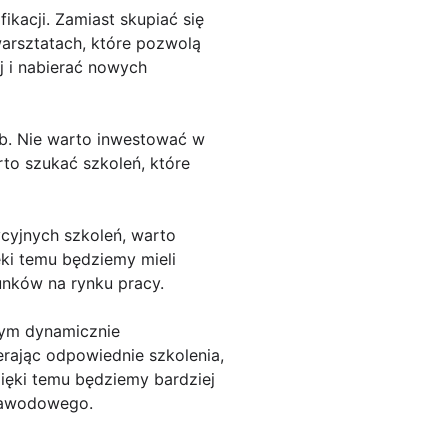
kacji. Zamiast skupiać się
warsztatach, które pozwolą
j i nabierać nowych
eb. Nie warto inwestować w
rto szukać szkoleń, które
ycyjnych szkoleń, warto
ęki temu będziemy mieli
unków na rynku pracy.
zym dynamicznie
erając odpowiednie szkolenia,
zięki temu będziemy bardziej
 zawodowego.