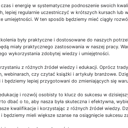
czas i energię w systematyczne podnoszenie swoich kwalifi
, lepiej regularnie uczestniczyć w krótszych kursach lub 
e umiejętności. W ten sposób będziemy mieć ciągły rozwó
szkolenia były praktyczne i dostosowane do naszych potrz
 będą miały praktycznego zastosowania w naszej pracy. Wa
go wykorzystania zdobytej wiedzy i umiejętności.
zystaniu z różnych źródeł wiedzy i edukacji. Oprócz trad
, webinarach, czy czytać książki i artykuły branżowe. Dzi
 i będziemy lepiej przygotowani do zmieniających się war
dukację i rozwój osobisty to klucz do sukcesu w dzisiejs
rto dbać o to, aby nasza była skuteczna i efektywna, wybi
ze kwalifikacje i korzystając z różnych źródeł wiedzy. D
y i będziemy mieli większe szanse na osiągnięcie sukcesu