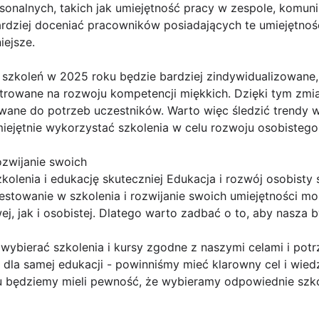
sonalnych, takich jak umiejętność pracy w zespole, komun
rdziej doceniać pracowników posiadających te umiejętnośc
iejsze.
zkoleń w 2025 roku będzie bardziej zindywidualizowane,
rowane na rozwoju kompetencji miękkich. Dzięki tym zmi
wane do potrzeb uczestników. Warto więc śledzić trendy w
miejętnie wykorzystać szkolenia w celu rozwoju osobiste
ozwijanie swoich
olenia i edukację skuteczniej Edukacja i rozwój osobisty
stowanie w szkolenia i rozwijanie swoich umiejętności moż
, jak i osobistej. Dlatego warto zadbać o to, aby nasza b
 wybierać szkolenia i kursy zgodne z naszymi celami i pot
dla samej edukacji - powinniśmy mieć klarowny cel i wiedzi
u będziemy mieli pewność, że wybieramy odpowiednie szk