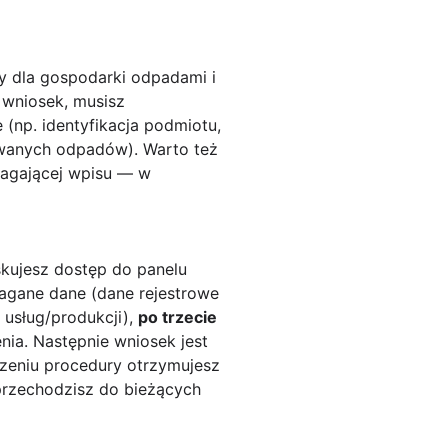
y dla gospodarki odpadami i
 wniosek, musisz
(np. identyfikacja podmiotu,
giwanych odpadów). Warto też
ymagającej wpisu — w
skujesz dostęp do panelu
magane dane (dane rejestrowe
 usług/produkcji),
po trzecie
nia. Następnie wniosek jest
zeniu procedury otrzymujesz
przechodzisz do bieżących