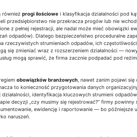
są również
progi ilościowe
i klasyfikacja działalności pod
eli przedsiębiorstwo nie przekracza progów lub nie wchod
ione z pełnej rejestracji, ale nadal może mieć obowiązki 
zań odpadów). Dlatego bezpieczeństwo proceduralne zape
 na rzeczywistych strumieniach odpadów, ich częstotliwośc
gą się zmieniać wraz z rozszerzeniem działalności — now
 usług mogą sprawić, że firma zacznie podpadać pod reżim r
eregiem
obowiązków branżowych
, nawet zanim pojawi się
acza to konieczność przygotowania danych organizacyjny
 działalności, identyfikacja kluczowych strumieni odpadó
apie decyzji „czy musimy się rejestrować?” firmy powinny
umentowanie, ewidencję i raportowanie — bo późniejsze 
yko naruszeń.