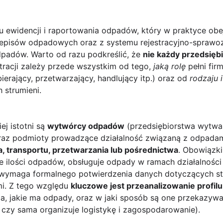
u ewidencji i raportowania odpadów, który w praktyce obe
zepisów odpadowych oraz z systemu rejestracyjno-spra
padów. Warto od razu podkreślić, że
nie każdy przedsięb
racji zależy przede wszystkim od tego,
jaką rolę
pełni fi
ierający, przetwarzający, handlujący itp.) oraz od
rodzaju i
 strumieni.
ej istotni są
wytwórcy odpadów
(przedsiębiorstwa wytwa
 oraz podmioty prowadzące działalność związaną z odpad
a, transportu, przetwarzania lub pośrednictwa
. Obowiązk
e ilości odpadów, obsługuje odpady w ramach działalnośc
i wymaga formalnego potwierdzenia danych dotyczących s
i. Z tego względu
kluczowe jest przeanalizowanie profilu
, jakie ma odpady, oraz w jaki sposób są one przekazywan
zy sama organizuje logistykę i zagospodarowanie).