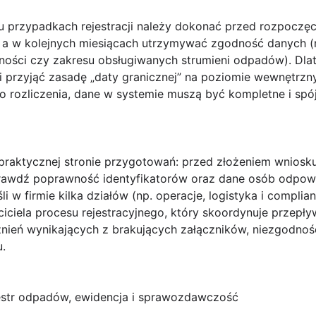
u przypadkach rejestracji należy dokonać przed rozpoczę
 a w kolejnych miesiącach utrzymywać zgodność danych (n
alności czy zakresu obsługiwanych strumieni odpadów). Dl
 i przyjąć zasadę „daty granicznej” na poziomie wewnętrz
 rozliczenia, dane w systemie muszą być kompletne i spó
raktycznej stronie przygotowań: przed złożeniem wniosku 
prawdź poprawność identyfikatorów oraz dane osób odpow
li w firmie kilka działów (np. operacje, logistyka i compl
ściciela procesu rejestracyjnego, który skoordynuje przepły
źnień wynikających z brakujących załączników, niezgodnoś
.
estr odpadów, ewidencja i sprawozdawczość