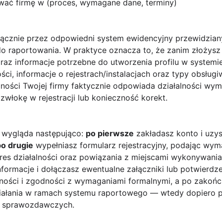
ować firmę w (proces, wymagane dane, terminy)
ącznie przez odpowiedni system ewidencyjny przewidzian
 raportowania. W praktyce oznacza to, że zanim złożysz
z informacje potrzebne do utworzenia profilu w systemie 
ści, informacje o rejestrach/instalacjach oraz typy obsłu
alności Twojej firmy faktycznie odpowiada działalności w
zwłokę w rejestracji lub konieczność korekt.
 wygląda następująco:
po pierwsze
zakładasz konto i uzy
po drugie
wypełniasz formularz rejestracyjny, podając wy
res działalności oraz powiązania z miejscami wykonywania
ormacje i dołączasz ewentualne załączniki lub potwierdze
ości i zgodności z wymaganiami formalnymi, a po zakońc
ziałania w ramach systemu raportowego — wtedy dopiero 
i sprawozdawczych.