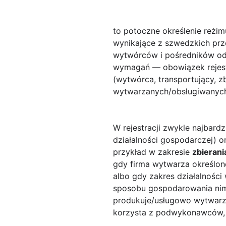
to potoczne określenie reżim
wynikające z szwedzkich pr
wytwórców i pośredników od
wymagań — obowiązek rejest
(wytwórca, transportujący, zb
wytwarzanych/obsługiwanych
W rejestracji zwykle najbardzi
działalności gospodarczej)
przykład w zakresie
zbierani
gdy firma wytwarza określon
albo gdy zakres działalnośc
sposobu gospodarowania nim
produkuje/usługowo wytwarza
korzysta z podwykonawców, c