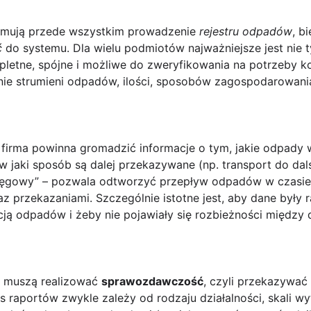
jmują przede wszystkim prowadzenie
rejestru odpadów
, b
ć
do systemu. Dla wielu podmiotów najważniejsze jest nie t
pletne, spójne i możliwe do zweryfikowania na potrzeby ko
nie strumieni odpadów, ilości, sposobów zagospodarowania
firma powinna gromadzić informacje o tym, jakie odpady 
i w jaki sposób są dalej przekazywane (np. transport do da
księgowy” – pozwala odtworzyć przepływ odpadów w czasie
 przekazaniami. Szczególnie istotne jest, aby dane były
acją odpadów i żeby nie pojawiały się rozbieżności międ
a muszą realizować
sprawozdawczość
, czyli przekazywa
s raportów zwykle zależy od rodzaju działalności, skali 