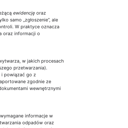
ieżącą
ewidencję
oraz
ylko samo „zgłoszenie”, ale
ntroli. W praktyce oznacza
 oraz informacji o
wytwarza, w jakich procesach
lszego przetwarzania).
 i powiązać go z
 raportowane zgodnie ze
zy dokumentami wewnętrznymi
ć wymagane informacje w
wytwarzania odpadów oraz