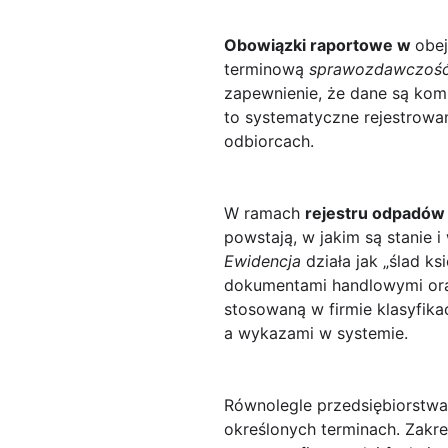
Obowiązki raportowe w
obe
terminową
sprawozdawczoś
zapewnienie, że dane są kom
to systematyczne rejestrowa
odbiorcach.
W ramach
rejestru odpadów
powstają, w jakim są stanie 
Ewidencja
działa jak „ślad 
dokumentami handlowymi oraz
stosowaną w firmie klasyfik
a wykazami w systemie.
Równolegle przedsiębiorstw
określonych terminach. Zakre