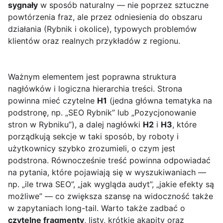
sygnały
w sposób naturalny — nie poprzez sztuczne
powtórzenia fraz, ale przez odniesienia do obszaru
działania (Rybnik i okolice), typowych problemów
klientów oraz realnych przykładów z regionu.
Ważnym elementem jest poprawna struktura
nagłówków i logiczna hierarchia treści. Strona
powinna mieć czytelne
H1
(jedna główna tematyka na
podstronę, np. „SEO Rybnik” lub „Pozycjonowanie
stron w Rybniku”), a dalej nagłówki
H2
i
H3
, które
porządkują sekcje w taki sposób, by roboty i
użytkownicy szybko zrozumieli, o czym jest
podstrona. Równocześnie treść powinna odpowiadać
na pytania, które pojawiają się w wyszukiwaniach —
np. „ile trwa SEO”, „jak wygląda audyt”, „jakie efekty są
możliwe” — co zwiększa szansę na widoczność także
w zapytaniach long-tail. Warto także zadbać o
czytelne fragmenty
, listy, krótkie akapity oraz