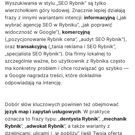
Wyszukiwania w stylu „SEO Rybnik” są tylko
wierzchołkiem góry lodowej. Znacznie lepiej działają
frazy z innymi wariantami intencji:
informacyjną
(„jak
wybrać agencję SEO w Rybniku”, „jak poprawić
widoczność w Google”),
komercyjną
(„pozycjonowanie Rybnik cena”, „audyt SEO Rybnik”),
oraz
transakcyjną
(„tania reklama i SEO Rybnik”,
„specjalista SEO Rybnik”). Dla firmy lokalnej to
szczególnie ważne, bo użytkownik z Rybnika często
ma konkretny problem i chce rozwiązać go szybko —
a Google nagradza treści, które dokładnie
odpowiadają na intencję.
Dobór słów kluczowych powinien też obejmować
język map i zapytań usługowych
. W praktyce
oznacza to frazy typu: „
dentysta Rybnik
”, „
mechanik
Rybnik
”, „
adwokat Rybnik
”, a także warianty z
dzielnicami, ulicami i „w pobliżu” (jeśli Twoja oferta