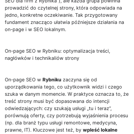
SEO dla firm z Rybnika”), ale każda grupa powinna
prowadzić do czytelnej strony, która odpowiada na
jedno, konkretne oczekiwanie. Tak przygotowany
fundament znacząco ułatwia późniejsze działania na
on-page i w SEO lokalnym.
On-page SEO w Rybniku: optymalizacja treści,
nagłówków i technikaliów strony
On-page SEO w
Rybniku
zaczyna się od
uporządkowania tego, co użytkownik widzi i czego
szuka w danym momencie. W praktyce oznacza to, że
treść strony musi być dopasowana do intencji
odwiedzających: czy szukają usługi „tu i teraz”,
porównują oferty, czy potrzebują wyjaśnienia procesu
(np. dla branż typu usługi remontowe, medycyna,
prawne, IT). Kluczowe jest też, by
wpleść lokalne