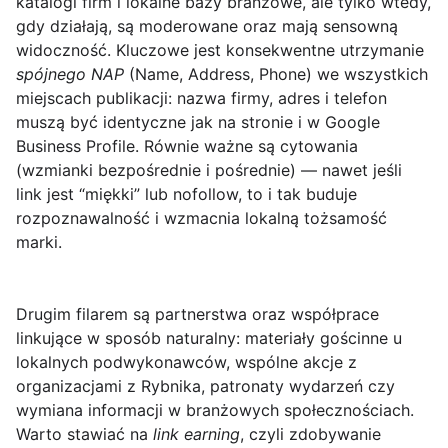
katalogi firm
i lokalne bazy branżowe, ale tylko wtedy,
gdy działają, są moderowane oraz mają sensowną
widoczność. Kluczowe jest konsekwentne utrzymanie
spójnego NAP
(Name, Address, Phone) we wszystkich
miejscach publikacji: nazwa firmy, adres i telefon
muszą być identyczne jak na stronie i w Google
Business Profile. Równie ważne są
cytowania
(wzmianki bezpośrednie i pośrednie) — nawet jeśli
link jest “miękki” lub nofollow, to i tak buduje
rozpoznawalność i wzmacnia lokalną tożsamość
marki.
Drugim filarem są
partnerstwa
oraz współprace
linkujące w sposób naturalny: materiały gościnne u
lokalnych podwykonawców, wspólne akcje z
organizacjami z Rybnika, patronaty wydarzeń czy
wymiana informacji w branżowych społecznościach.
Warto stawiać na
link earning
, czyli zdobywanie