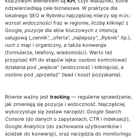
Kluczowym elementem są
KPI
, czyli wskaźniki, które
odzwierciedlają cele biznesowe. W praktyce dla
lokalnego SEO w Rybniku najczęściej mierzy się m.in.:
wzrost widoczności
fraz w regionie,
liczbę kliknięć
z
Google,
pozycje
dla słów kluczowych z intencją
usługową („cennik”, „oferta”, „najlepszy”, „Rybnik” itp.),
ruch z map
i organiczny, a także
konwersje
(formularze, telefony, wiadomości). Warto też
przypisać KPI do etapów lejka: osobno kontrolować
działania pod „wejście” (widoczność i kliknięcia), a
osobno pod „sprzedaż” (lead i koszt pozyskania).
Równie ważny jest
tracking
— regularne sprawdzanie,
jak zmieniają się pozycje i widoczność. Najczęściej
wykorzystuje się zestaw narzędzi:
Google Search
Console
(do danych o zapytaniach, CTR i indeksacji),
Google Analytics
(do zachowania użytkowników i
ścieżek do konwersji), oraz narzędzia do monitoringu