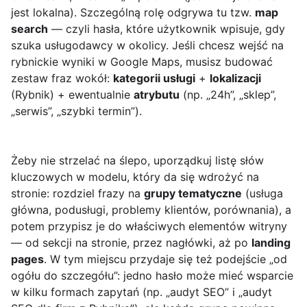
jest lokalna). Szczególną rolę odgrywa tu tzw.
map
search
— czyli hasła, które użytkownik wpisuje, gdy
szuka usługodawcy w okolicy. Jeśli chcesz wejść na
rybnickie wyniki w Google Maps, musisz budować
zestaw fraz wokół:
kategorii usługi
+
lokalizacji
(Rybnik) + ewentualnie
atrybutu
(np. „24h”, „sklep”,
„serwis”, „szybki termin”).
Żeby nie strzelać na ślepo, uporządkuj listę słów
kluczowych w modelu, który da się wdrożyć na
stronie: rozdziel frazy na
grupy tematyczne
(usługa
główna, podusługi, problemy klientów, porównania), a
potem przypisz je do właściwych elementów witryny
— od sekcji na stronie, przez nagłówki, aż po
landing
pages
. W tym miejscu przydaje się też podejście „od
ogółu do szczegółu”: jedno hasło może mieć wsparcie
w kilku formach zapytań (np. „audyt SEO” i „audyt