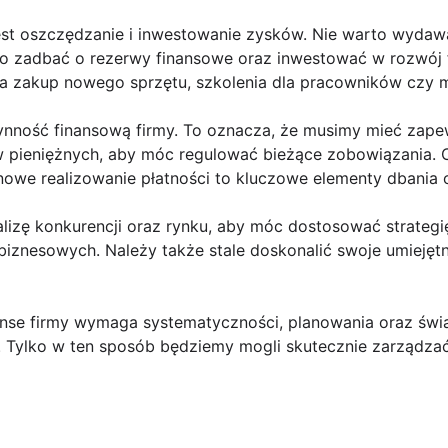
st oszczędzanie i inwestowanie zysków. Nie warto wydaw
o zadbać o rezerwy finansowe oraz inwestować w rozwój 
 zakup nowego sprzętu, szkolenia dla pracowników czy m
łynność finansową firmy. To oznacza, że musimy mieć zap
w pieniężnych, aby móc regulować bieżące zobowiązania. C
nowe realizowanie płatności to kluczowe elementy dbania 
lizę konkurencji oraz rynku, aby móc dostosować strategi
iznesowych. Należy także stale doskonalić swoje umiejętn
anse firmy wymaga systematyczności, planowania oraz św
 Tylko w ten sposób będziemy mogli skutecznie zarządzać 