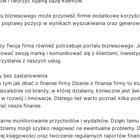
w i tworzyć lojalną bazę klientów.
lu biznesowego może przynieść firmie dodatkowe korzyści
ej, poprawy pozycji w wynikach wyszukiwania oraz generow
zy Twoja firma również potrzebuje portalu biznesowego. J
dować swoją markę i komunikować się z klientami, inwest
zystania z naszych usług.
y bez zastanowienia
 o tym jak dbać o finanse firmy Dbanie o finanse firmy to 
ezależnie od branży, w której działamy, konieczne jest ś
w rozwój i innowacje. Dlatego też warto poznać kilka po
ać nasze finanse.
ularne monitorowanie przychodów i wydatków. Dzięki temu
 będziemy mogli szybko reagować na ewentualne problemy.
ej księgowości oraz tworzenie regularnych raportów fina