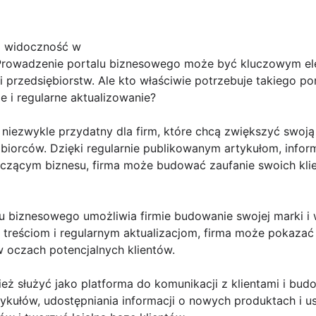
ą widoczność w
 Prowadzenie portalu biznesowego może być kluczowym el
i przedsiębiorstw. Ale kto właściwie potrzebuje takiego po
 i regularne aktualizowanie?
iezwykle przydatny dla firm, które chcą zwiększyć swoją 
biorców. Dzięki regularnie publikowanym artykułom, infor
yczącym biznesu, firma może budować zaufanie swoich kl
 biznesowego umożliwia firmie budowanie swojej marki i w
m treściom i regularnym aktualizacjom, firma może pokaza
w oczach potencjalnych klientów.
ż służyć jako platforma do komunikacji z klientami i budow
kułów, udostępniania informacji o nowych produktach i 