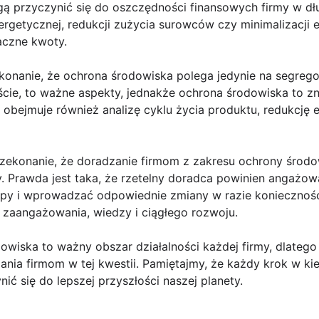
gą przyczynić się do oszczędności finansowych firmy w dł
rgetycznej, redukcji zużycia surowców czy minimalizacji e
aczne kwoty.
konanie, że ochrona środowiska polega jedynie na segrego
ście, to ważne aspekty, jednakże ochrona środowiska to zn
obejmuje również analizę cyklu życia produktu, redukcję 
ekonanie, że doradzanie firmom z zakresu ochrony środo
ty. Prawda jest taka, że rzetelny doradca powinien angażo
ępy i wprowadzać odpowiednie zmiany w razie koniecznoś
zaangażowania, wiedzy i ciągłego rozwoju.
wiska to ważny obszar działalności każdej firmy, dlatego
nia firmom w tej kwestii. Pamiętajmy, że każdy krok w ki
ić się do lepszej przyszłości naszej planety.