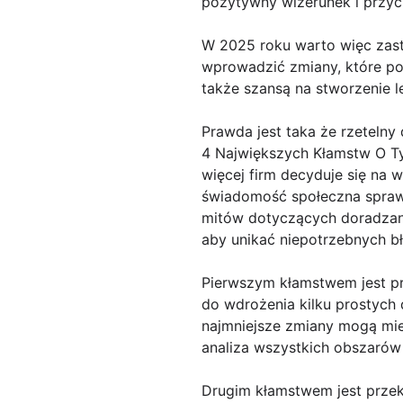
pozytywny wizerunek i przyci
W 2025 roku warto więc zast
wprowadzić zmiany, które pom
także szansą na stworzenie l
Prawda jest taka że rzetelny
4 Największych Kłamstw O Ty
więcej firm decyduje się na 
świadomość społeczna sprawia
mitów dotyczących doradzani
aby unikać niepotrzebnych b
Pierwszym kłamstwem jest pr
do wdrożenia kilku prostych 
najmniejsze zmiany mogą mie
analiza wszystkich obszarów d
Drugim kłamstwem jest przeko