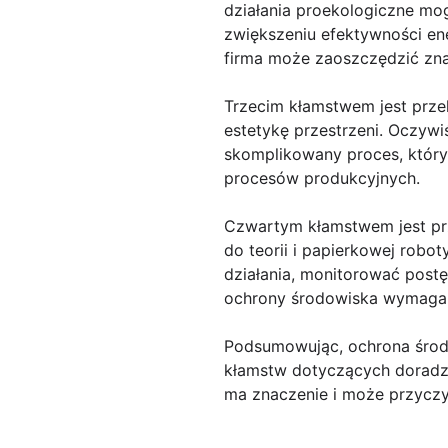
działania proekologiczne mo
zwiększeniu efektywności ene
firma może zaoszczędzić zn
Trzecim kłamstwem jest prze
estetykę przestrzeni. Oczywi
skomplikowany proces, który 
procesów produkcyjnych.
Czwartym kłamstwem jest prz
do teorii i papierkowej robo
działania, monitorować post
ochrony środowiska wymaga 
Podsumowując, ochrona środo
kłamstw dotyczących doradza
ma znaczenie i może przyczyn