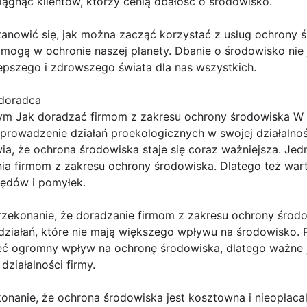
ągnąć klientów, którzy cenią dbałość o środowisko.
anowić się, jak można zacząć korzystać z usług ochrony ś
ogą w ochronie naszej planety. Dbanie o środowisko nie j
epszego i zdrowszego świata dla nas wszystkich.
 doradca
m Jak doradzać firmom z zakresu ochrony środowiska W d
wprowadzenie działań proekologicznych w swojej działalno
, że ochrona środowiska staje się coraz ważniejsza. Jedna
a firmom z zakresu ochrony środowiska. Dlatego też wart
łędów i pomyłek.
zekonanie, że doradzanie firmom z zakresu ochrony środo
działań, które nie mają większego wpływu na środowisko. 
ć ogromny wpływ na ochronę środowiska, dlatego ważne je
ziałalności firmy.
nanie, że ochrona środowiska jest kosztowna i nieopłacal