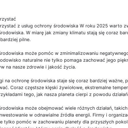
rzystać
zystać z usług ochrony środowiska W roku 2025 warto z
środowiska. W miarę jak zmiany klimatu stają się coraz bar
bardziej pilne.
y środowiska może pomóc w zminimalizowaniu negatywnego
rodowisko naturalne nie tylko pomaga zachować jego piękn
w na nasze zdrowie i jakość życia.
i na ochronę środowiska staje się coraz bardziej ważne, 
wać. Coraz częstsze klęski żywiołowe, ekstremalne temper
rzykładami tego, jak nasza planeta cierpi z powodu działań
środowiska może obejmować wiele różnych działań, takich j
inwestowanie w odnawialne źródła energii. Firmy i organiza
e tylko pomóc w zachowaniu planety dla przyszłych pokole