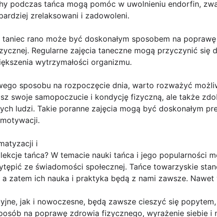
chy podczas tańca mogą pomóc w uwolnieniu endorfin, zw
bardziej zrelaksowani i zadowoleni.
 taniec rano może być doskonałym sposobem na poprawę e
izycznej. Regularne zajęcia taneczne mogą przyczynić się d
ększenia wytrzymałości organizmu.
nowego sposobu na rozpoczęcie dnia, warto rozważyć możli
isz swoje samopoczucie i kondycję fizyczną, ale także zd
ących ludzi. Takie poranne zajęcia mogą być doskonałym p
 motywacji.
atyzacji i
lekcje tańca? W temacie nauki tańca i jego popularności 
 wytępić ze świadomości społecznej. Tańce towarzyskie st
, a zatem ich nauka i praktyka będą z nami zawsze. Nawet
yjne, jak i nowoczesne, będą zawsze cieszyć się popytem,
sposób na poprawę zdrowia fizycznego, wyrażenie siebie i n