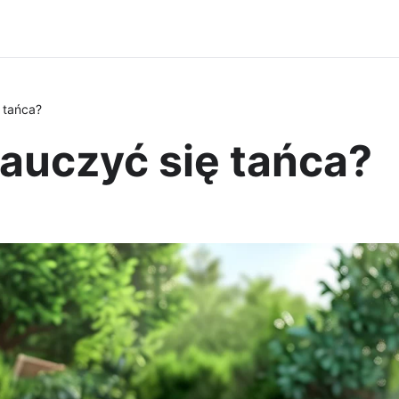
 tańca?
auczyć się tańca?