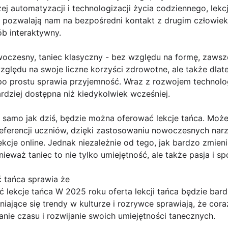
ej automatyzacji i technologizacji życia codziennego, lekc
e pozwalają nam na bezpośredni kontakt z drugim człowiek
b interaktywny.
woczesny, taniec klasyczny - bez względu na formę, zawsz
zględu na swoje liczne korzyści zdrowotne, ale także dlate
 po prostu sprawia przyjemność. Wraz z rozwojem technologi
ardziej dostępna niż kiedykolwiek wcześniej.
 samo jak dziś, będzie można oferować lekcje tańca. Może
ferencji uczniów, dzięki zastosowaniu nowoczesnych narzę
kcje online. Jednak niezależnie od tego, jak bardzo zmieni
ieważ taniec to nie tylko umiejętność, ale także pasja i sp
ć tańca sprawia że
 lekcje tańca W 2025 roku oferta lekcji tańca będzie bardz
niające się trendy w kulturze i rozrywce sprawiają, że cor
ie czasu i rozwijanie swoich umiejętności tanecznych.