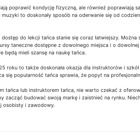
lają poprawić kondycję fizyczną, ale również poprawiają 
 muzyki to doskonały sposób na oderwanie się od codzien
 dostęp do lekcji tańca stanie się coraz łatwiejszy. Można
kursy taneczne dostępne z dowolnego miejsca i o dowolnej
ie będą mieli szansę na naukę tańca.
25 roku to także doskonała okazja dla instruktorów i szkół
a się popularność tańca sprawia, że popyt na profesjonalne
iem tańca lub instruktorem tańca, nie warto czekać z ofero
by zacząć budować swoją markę i zaistnieć na rynku. Niech
 osobisty i zawodowy.