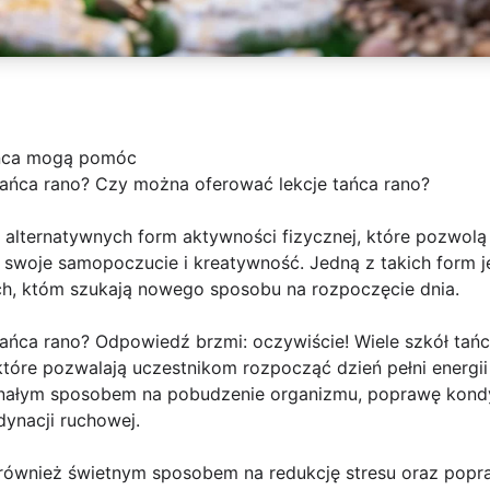
ańca mogą pomóc
ańca rano? Czy można oferować lekcje tańca rano?
ą alternatywnych form aktywności fizycznej, które pozwolą
 swoje samopoczucie i kreatywność. Jedną z takich form j
ch, któm szukają nowego sposobu na rozpoczęcie dnia.
ńca rano? Odpowiedź brzmi: oczywiście! Wiele szkół tańca i
które pozwalają uczestnikom rozpocząć dzień pełni energii
nałym sposobem na pobudzenie organizmu, poprawę kondyc
dynacji ruchowej.
 również świetnym sposobem na redukcję stresu oraz pop