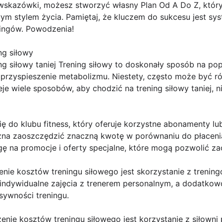
skazówki, możesz stworzyć własny Plan Od A Do Z, który
owym stylem życia. Pamiętaj, że kluczem do sukcesu jest sy
ingów. Powodzenia!
ng siłowy
ng siłowy taniej Trening siłowy to doskonały sposób na pop
i przyspieszenie metabolizmu. Niestety, często może być 
eje wiele sposobów, aby chodzić na trening siłowy taniej, 
ię do klubu fitness, który oferuje korzystne abonamenty lu
żna zaoszczędzić znaczną kwotę w porównaniu do płaceni
ę na promocje i oferty specjalne, które mogą pozwolić za
nie kosztów treningu siłowego jest skorzystanie z trenin
iż indywidualne zajęcia z trenerem personalnym, a dodatk
sywności treningu.
nie kosztów treningu siłowego jest korzystanie z siłowni