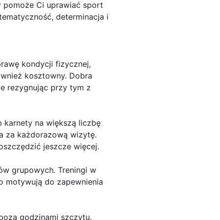
 pomoże Ci uprawiać sport
stematyczność, determinacja i
rawę kondycji fizycznej,
również kosztowny. Dobra
nie rezygnując przy tym z
b karnety na większą liczbę
a za każdorazową wizytę.
oszczędzić jeszcze więcej.
gów grupowych. Treningi w
owo motywują do zapewnienia
 poza godzinami szczytu.