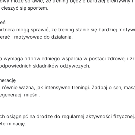
wy może sprawić, że trening będzie bardziej efektywny i 
i cieszyć się sportem.
zeń
tnera mogą sprawić, że trening stanie się bardziej motyw
ierać i motywować do działania.
a wymaga odpowiedniego wsparcia w postaci zdrowej i zr
 odpowiednich składników odżywczych.
nerację
równie ważna, jak intensywne treningi. Zadbaj o sen, masaż
egeneracji mięśni.
h osiągnięć na drodze do regularnej aktywności fizycznej
eterminację.